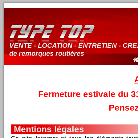
VENTE - LOCATION - ENTRETIEN - CR
de remorques routières
Fermeture estivale du 3
Pensez
Mentions légales