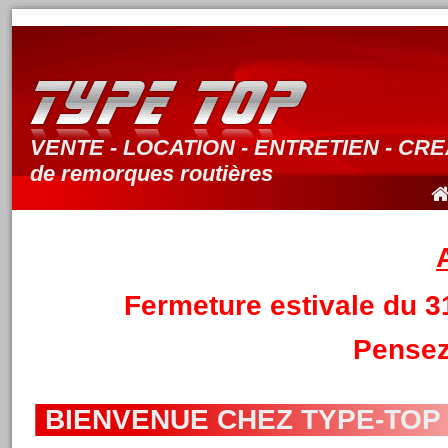
VENTE - LOCATION - ENTRETIEN - CR
de remorques routières
Fermeture estivale du 3
Pensez
BIENVENUE CHEZ TYPE-TOP